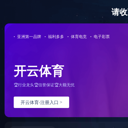
开元体育欢迎您的到访，有任何问题请（中国）开元体育。
一站式
环
致力于环评
网站首页
关于我们
业务